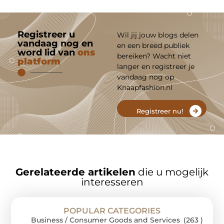
Registreer u
Wil jij jouw blogs delen
vandaag nog en
en een breed publiek
word lid van
ons
bereiken? Wacht niet
platform
langer en registreer je
vandaag nog op
Knaapfashion.nl
Registreer nu!
Gerelateerde artikelen
die u mogelijk
interesseren
POPULAR CATEGORIES
Business / Consumer Goods and Services
(263 )