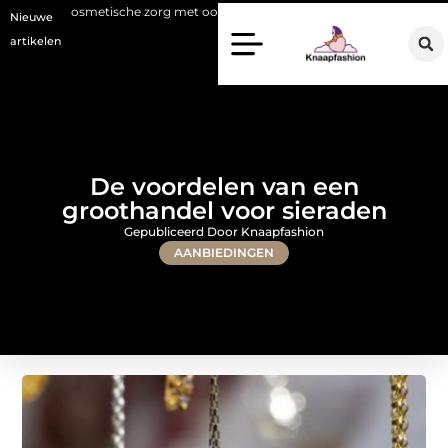
metische zorg met oog voor natuurlijke resultaten
Bouwen aan een lu
Nieuwe
artikelen
De voordelen van een
groothandel voor sieraden
Gepubliceerd Door Knaapfashion
AANBIEDINGEN