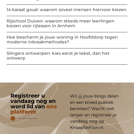
14 karaat goud: waarom zoveel mensen hiervoor kiezen
Rijschool Duiven: waarom steeds meer leerlingen
kiezen voor rijlessen in Arnhem
Hoe bescherm je jouw woning in Hoofddorp tegen
moderne inbraakmethodes?
Slingers ontwerpen: kies eerst je tekst, dan het
ontwerp
Registreer u
Wil jij jouw blogs delen
vandaag nog en
en een breed publiek
word lid van
ons
bereiken? Wacht niet
platform
langer en registreer je
vandaag nog op
Knaapfashion.nl