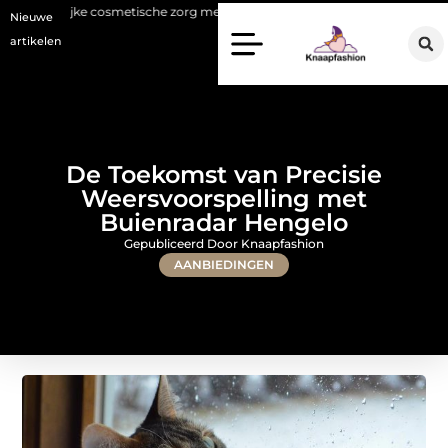
etische zorg met oog voor natuurlijke resultaten
Bouwen aan een lux
Nieuwe
artikelen
De Toekomst van Precisie
Weersvoorspelling met
Buienradar Hengelo
Gepubliceerd Door Knaapfashion
AANBIEDINGEN