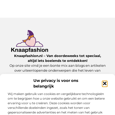
Knaapfashion.nl – Van doordeweeks tot speciaal,
altijd iets boeiends te ontdekken!
Op onze site vind je een bonte mix aan blogs en artikelen
over uiteenlopende onderwerpen die het leven van
alledag nét dat beetje extra geven.
Uw privacy is voor ons
belangrijk
Onze informatie
Wij maken gebruik van cookies en vergelijkbare technologieën
Linkbuilding kopen: wat jij moet weten om het veilig en effectief in te zetten
Inkomsten genereren met mijn website: zo maak jij van je online platform een geldbron
om te begrijpen hoe u onze website gebruikt en om een betere
ervaring voor u te creëren. Deze cookies worden voor
Bericht categorie
verschillende doeleinden ingezet, zoals het tonen van
gepersonaliseerde advertenties en het meten van het gebruik