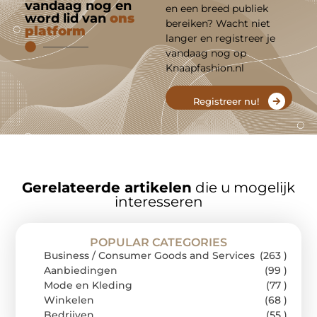
vandaag nog en
en een breed publiek
word lid van
ons
bereiken? Wacht niet
platform
langer en registreer je
vandaag nog op
Knaapfashion.nl
Registreer nu!
Gerelateerde artikelen
die u mogelijk
interesseren
POPULAR CATEGORIES
Business / Consumer Goods and Services
(263 )
Aanbiedingen
(99 )
Mode en Kleding
(77 )
Winkelen
(68 )
Bedrijven
(55 )